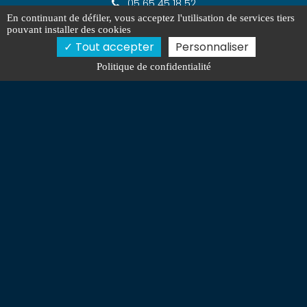
05 65 45 18 52
info@piscinelimpide.com
En continuant de défiler,
vous acceptez l'utilisation de services tiers
pouvant installer des cookies
Samedi : 9h00-17h00
Tout accepter
Personnaliser
Politique de confidentialité
Avis Google
Activités
Pisciniste Villefranche-de-Rouergue
Rénover piscine Villefranche-de-Rouergue
Technicien entretien piscine Limogne-en-Quercy
Magasin pour piscine Villefranche-de-Rouergue
Mentions légales
Charte d’utilisation des données